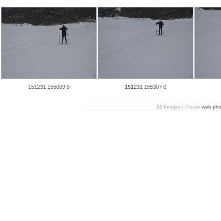
151231 155009 0
151231 155307 0
16
Images | Create
web pho