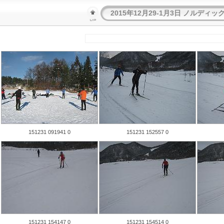
2015年12月29-1月3日 ノルディ
151231 091941 0
151231 152557 0
151231 154147 0
151231 154514 0