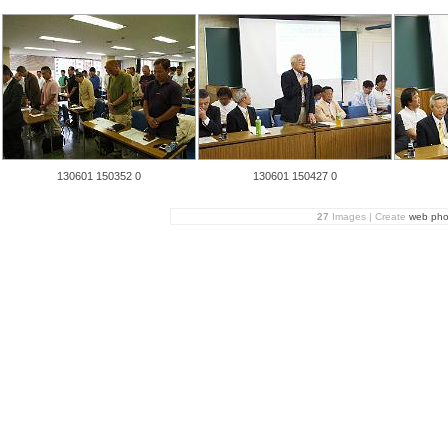
130601 150352 0
130601 150427 0
27
Images | Create
web pho